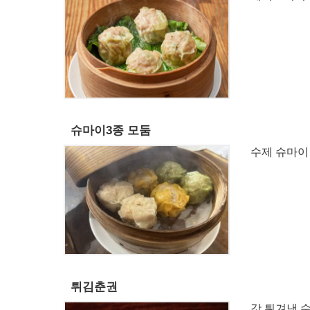
슈마이3종 모둠
수제 슈마이 
튀김춘권
갓 튀겨낸 수