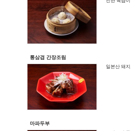
진한 육즙이
통삼겹 간장조림
일본산 돼지
마파두부