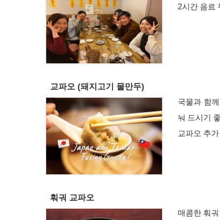
2시간 음료 
교파오 (돼지고기 물만두)
국물과 함께
눠 드시기 좋습
교파오 추가 1
훠궈 교파오
매콤한 훠궈 국