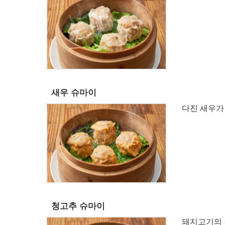
새우 슈마이
다진 새우가
청고추 슈마이
돼지고기의 