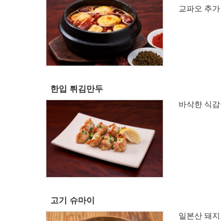
교파오 추가 1
한입 튀김만두
바삭한 식감
고기 슈마이
일본산 돼지고