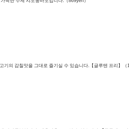
 가득한 수제 샤오룽바오입니다.（869yen）
고기의 감칠맛을 그대로 즐기실 수 있습니다.【글루텐 프리】（13