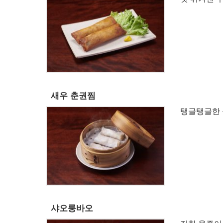
새우 춘권찜
탱글탱글한 
샤오룽바오