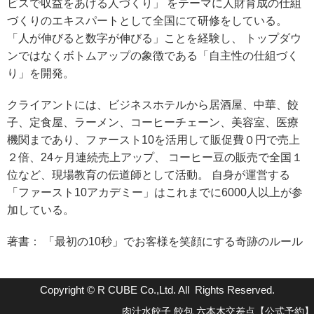
ビスで収益をあげる人づくり」 をテーマに人財育成の仕組
づくりのエキスパートとして全国にて研修をしている。
「人が伸びると数字が伸びる」ことを経験し、 トップダウ
ンではなくボトムアップの象徴である「自主性の仕組づく
り」を開発。
クライアントには、ビジネスホテルから居酒屋、中華、餃
子、定食屋、ラーメン、コーヒーチェーン、美容室、医療
機関まであり、ファースト10を活用して販促費０円で売上
２倍、24ヶ月連続売上アップ、 コーヒー豆の販売で全国１
位など、現場教育の伝道師として活動。 自身が運営する
「ファースト10アカデミー」はこれまでに6000人以上が参
加している。
著書： 「最初の10秒」でお客様を笑顔にする奇跡のルール
Copyright © R CUBE Co.,Ltd. All Rights Reserved.
肉汁水餃子 餃包 六本木交差点【公式予約】