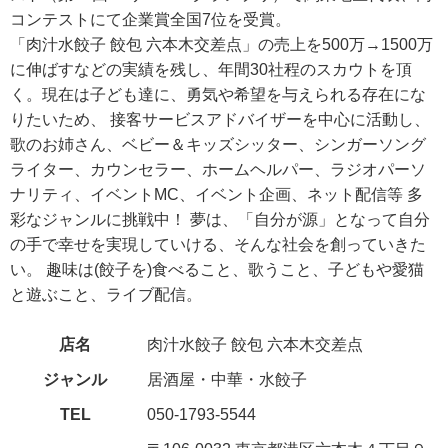
コンテストにて企業賞全国7位を受賞。
「肉汁水餃子 餃包 六本木交差点」の売上を500万→1500万
に伸ばすなどの実績を残し、年間30社程のスカウトを頂
く。現在は子ども達に、勇気や希望を与えられる存在にな
りたいため、 接客サービスアドバイザーを中心に活動し、
歌のお姉さん、ベビー＆キッズシッター、シンガーソング
ライター、カウンセラー、ホームヘルパー、ラジオパーソ
ナリティ、イベントMC、イベント企画、ネット配信等 多
彩なジャンルに挑戦中！ 夢は、「自分が源」となって自分
の手で幸せを実現していける、そんな社会を創っていきた
い。 趣味は(餃子を)食べること、歌うこと、子どもや愛猫
と遊ぶこと、ライブ配信。
店名
肉汁水餃子 餃包 六本木交差点
ジャンル
居酒屋・中華・水餃子
TEL
050-1793-5544