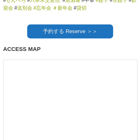
#
せんべろ
#
六本木交差点
#
居酒屋
#中華
#餃子
#
水餃子
#
歓
迎会
#
送別会
#忘年会
＃新年会
#
貸切
予約する Reserve ＞＞
ACCESS MAP