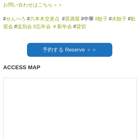
お問い合わせはこちら＞＞
#
せんべろ
#
六本木交差点
#
居酒屋
#中華
#餃子
#
水餃子
#
歓
迎会
#
送別会
#忘年会
＃新年会
#
貸切
予約する Reserve ＞＞
ACCESS MAP