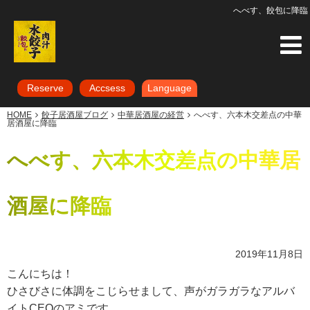
へべす、餃包に降臨
Reserve
Accsess
Language
HOME
餃子居酒屋ブログ
中華居酒屋の経営
へべす、六本木交差点の中華
居酒屋に降臨
へべす、六本木交差点の中華居
酒屋に降臨
2019年11月8日
こんにちは！
ひさびさに体調をこじらせまして、声がガラガラなアルバ
イトCEOのアミです。