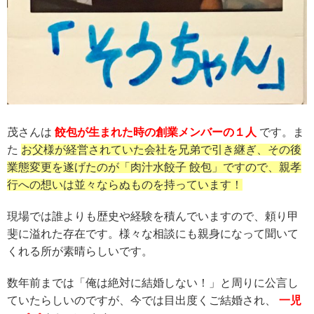
茂さんは
餃包が生まれた時の創業メンバーの１人
です。ま
た
お父様が経営されていた会社を兄弟で引き継ぎ、その後
業態変更を遂げたのが「肉汁水餃子 餃包」ですので、親孝
行への想いは並々ならぬものを持っています！
現場では誰よりも歴史や経験を積んでいますので、頼り甲
斐に溢れた存在です。様々な相談にも親身になって聞いて
くれる所が素晴らしいです。
数年前までは「俺は絶対に結婚しない！」と周りに公言し
ていたらしいのですが、今では目出度くご結婚され、
一児