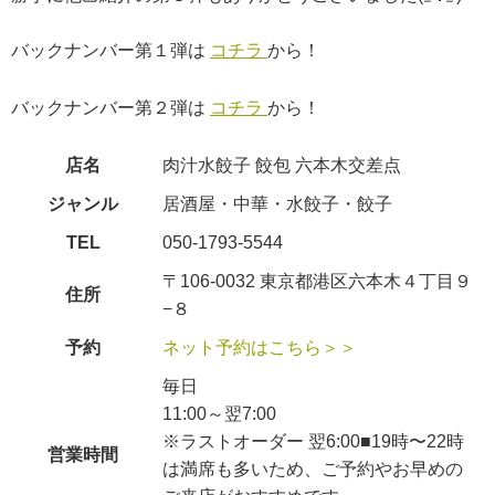
バックナンバー第１弾は
コチラ
から！
バックナンバー第２弾は
コチラ
から！
店名
肉汁水餃子 餃包 六本木交差点
ジャンル
居酒屋・中華・水餃子・餃子
TEL
050-1793-5544
〒106-0032 東京都港区六本木４丁目９
住所
−８
予約
ネット予約はこちら＞＞
毎日
11:00～翌7:00
※ラストオーダー 翌6:00■19時〜22時
営業時間
は満席も多いため、ご予約やお早めの