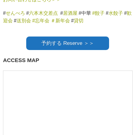
#
せんべろ
#
六本木交差点
#
居酒屋
#中華
#餃子
#
水餃子
#
歓
迎会
#
送別会
#忘年会
＃新年会
#
貸切
予約する Reserve ＞＞
ACCESS MAP