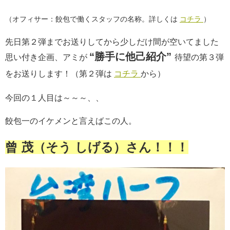
（オフィサー：餃包で働くスタッフの名称。詳しくは
コチラ
）
先日第２弾までお送りしてから少しだけ間が空いてました
“勝手に他己紹介”
思い付き企画、アミが
待望の第３弾
をお送りします！（第２弾は
コチラ
から）
今回の１人目は～～～、、
餃包一のイケメンと言えばこの人。
曾 茂（そう しげる）さん！！！