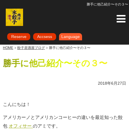
勝手に他己紹介〜その３〜
Reserve
Accsess
Language
HOME
餃子居酒屋ブログ
勝手に他己紹介〜その３〜
勝手に他己紹介〜その３〜
2018年6月27日
こんにちは！
アメリカーノとアメリカンコーヒーの違いを最近知った餃
包
オフィサー
のアミです。