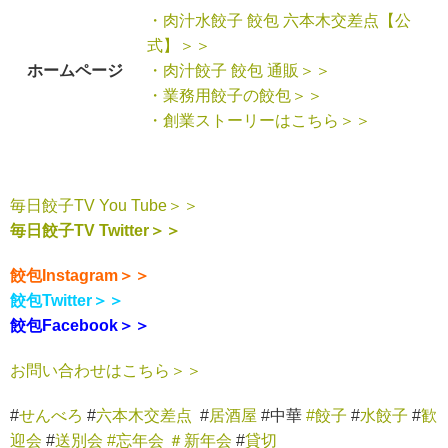
・肉汁水餃子 餃包 六本木交差点【公
式】＞＞
ホームページ
・肉汁餃子 餃包 通販＞＞
・業務用餃子の餃包＞＞
・創業ストーリーはこちら＞＞
毎日餃子TV You Tube＞＞
毎日餃子TV Twitter＞＞
餃包Instagram＞＞
餃包Twitter＞＞
餃包Facebook＞＞
お問い合わせはこちら＞＞
#
せんべろ
#
六本木交差点
#
居酒屋
#中華
#餃子
#
水餃子
#
歓
迎会
#
送別会
#忘年会
＃新年会
#
貸切