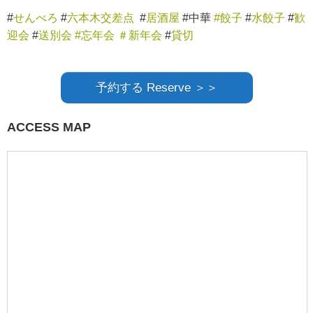
#
せんべろ
#
六本木交差点
#
居酒屋
#中華
#餃子
#
水餃子
#
歓
迎会
#
送別会
#忘年会
＃新年会
#
貸切
予約する Reserve ＞＞
ACCESS MAP