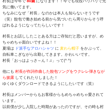
村長は今年で
80歳
になります！！今でも現役バリバリで元
気に働いてます。
ちなみになぜ「村長」なのかは本人も知らないそうです
（笑）餃包で働き始める前から気づいたら周りからそう呼
ばれるようになってたらしいです！
村長とお話ししたことある方はご存知だと思いますが、め
ちゃめちゃ面白いですよね！！
夏場は
ド派手なアロハシャツ
に
麦わら帽子
をかぶって、
自転車こぎながら出勤してきます。かわいいです。
村長「おっはよっさ～ん！♫」って(^ ^)
他にも
村長が作詞作曲した餃包ソングをウクレレ弾きなが
ら披露
してくれたりしました！
ゆくゆくダウンロードできるようにしたいです（笑）
村長はメンバーからもお客様からもめちゃめちゃ愛されて
います。
以前僕が少し入院した時期があったのですが、その時も村