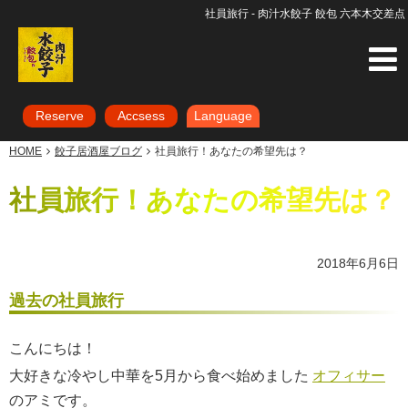
社員旅行 - 肉汁水餃子 餃包 六本木交差点
Reserve
Accsess
Language
HOME
餃子居酒屋ブログ
社員旅行！あなたの希望先は？
社員旅行！あなたの希望先は？
2018年6月6日
過去の社員旅行
こんにちは！
大好きな冷やし中華を5月から食べ始めました
オフィサー
のアミです。