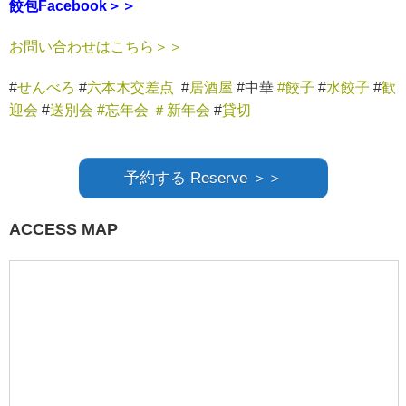
餃包Facebook＞＞
お問い合わせはこちら＞＞
#
せんべろ
#
六本木交差点
#
居酒屋
#中華
#餃子
#
水餃子
#
歓
迎会
#
送別会
#忘年会
＃新年会
#
貸切
予約する Reserve ＞＞
ACCESS MAP